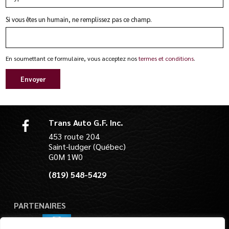
Si vous êtes un humain, ne remplissez pas ce champ.
En soumettant ce formulaire, vous acceptez nos
termes et conditions
.
Envoyer
Trans Auto G.F. Inc.
453 route 204
Saint-ludger (Québec)
G0M 1W0
(819) 548-5429
PARTENAIRES